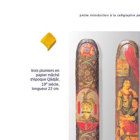
petite introduction à la calligraphie p
trois plumiers en
papier mâché
d'époque Qâdjâr,
e
19
siècle,
longueur 22 cm.